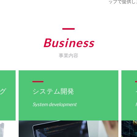
ップで提供し
Business
事業内容
グ
システム開発
System development