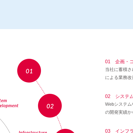
01 企画・
当社に蓄積さ
による業務改
02 システ
Webシステ
の開発実績か
03 インフ