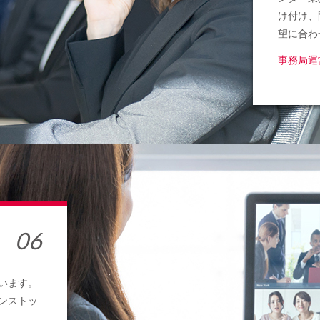
け付け、
望に合わ
事務局運
います。
ンストッ