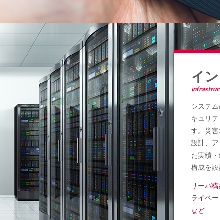
イン
Infrastruc
システム
キュリテ
す。災害
設計、ア
た実績・
構成を設
サーバ構
ライベー
など