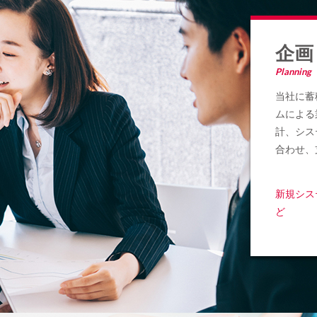
企画
Planning
当社に蓄
ムによる
計、シス
合わせ、
新規シス
ど