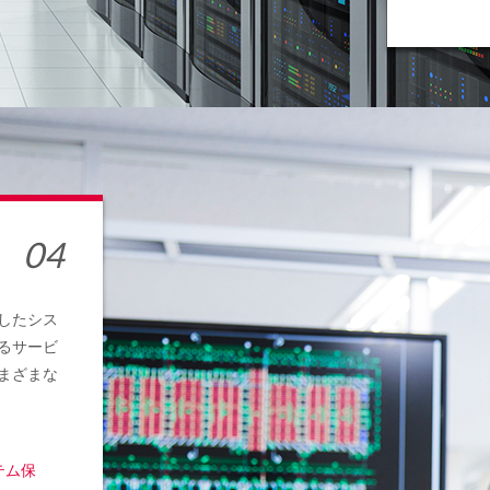
したシス
るサービ
まざまな
テム保