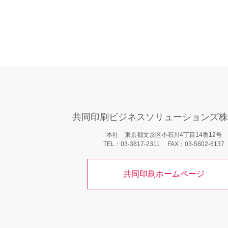
いただいた上で遅滞なく適切に
詳しい方法については、次の項
個人情報の取扱いに関する苦情、
お客様相談窓口
共同印刷ビジネスソリューション
個人情報保護事務局
電話：03-3817-2311（9:00～1
共同印刷ビジネスソリューションズ株
FAX：03-5802-6137
本社 東京都文京区小石川4丁目14番12号
その他
TEL：03-3817-2311 FAX：03-5802-6137
クッキーやウェブビーコン等の
共同印刷ホームページ
取得した個人情報については、