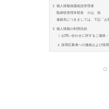
個人情報保護統括管理者
取締役管理本部長 小山 拓
連絡先につきましては、下記「お
個人情報の利用目的
お問い合わせに対するご連絡・
採用応募者への連絡および採用
個人情報の第三者提供・委託につ
本人の同意がある場合または法
当社は提供するサービスを遂行
要な範囲内で個人情報の取り扱
個人情報を入力されなかった場合
個人情報の入力は任意ですが、
開示対象個人情報の開示等および
ご本人による保有個人データの