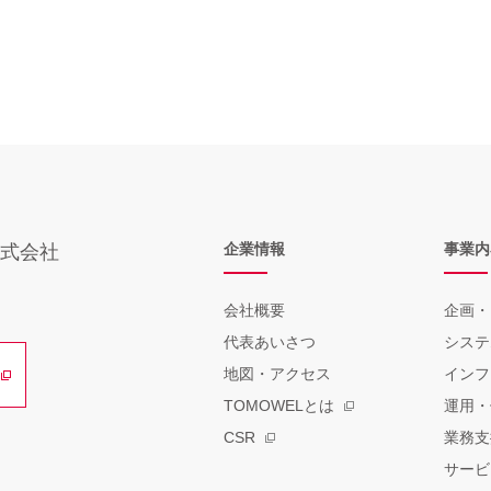
対応いたします。
目にあるお問い合わせ先でご確認下さい。
相談等のお問い合わせ先
ズ株式会社
7:00土日祝を除く）
企業情報
事業内
式会社
会社概要
企画・
あなたが容易に認識できない方法によって個人情報を取得しておりませ
代表あいさつ
システ
地図・アクセス
インフ
漏洩や減失などがないように必要かつ適切な安全管理措置を講じます。
TOMOWELとは
運用・
CSR
業務支
サービ