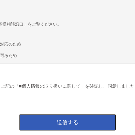
客様相談窓口」をご覧ください。
対応のため
選考ため
いて
令に基づく場合を除き、第三者に提供することはありません。
上記の「■個人情報の取り扱いに関して」を確認し、同意しました
するために、個人情報の取り扱いに関する契約を締結したうえで、お客
いを委託することがあります。
について
ご入力されなかった場合、お問い合わせに対応できないことがあります
問い合わせ窓口について
開示、訂正、利用停止等及び第三者提供記録の開示のご請求に対しては