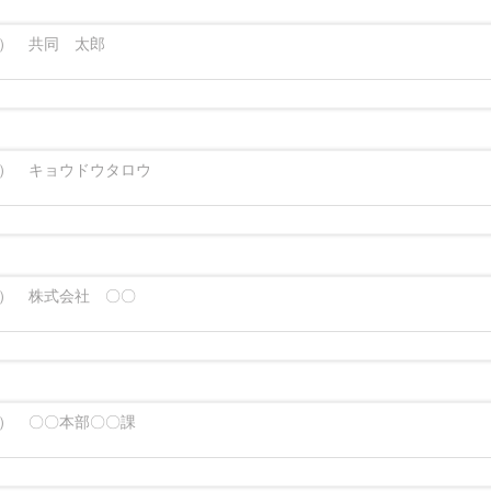
） 共同 太郎
） キョウドウタロウ
） 株式会社 〇〇
） 〇〇本部〇〇課